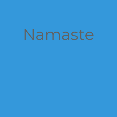
Namaste
Guten Tag
Heus
Привет