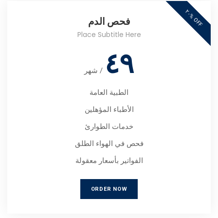
٢
٠
O
F
%
F
فحص الدم
Place Subtitle Here
٤٩
/
شهر
الطبية العامة
الأطباء المؤهلين
خدمات الطوارئ
فحص في الهواء الطلق
الفواتير بأسعار معقولة
ORDER NOW