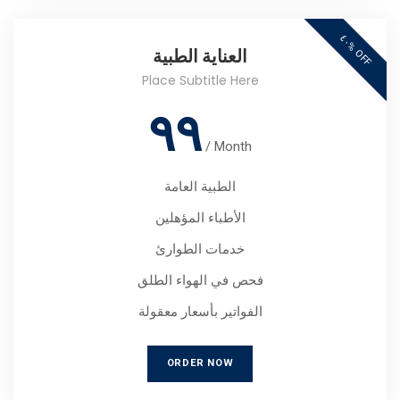
٤
٠
O
F
%
F
العناية الطبية
Place Subtitle Here
٩٩
/
Month
الطبية العامة
الأطباء المؤهلين
خدمات الطوارئ
فحص في الهواء الطلق
الفواتير بأسعار معقولة
ORDER NOW