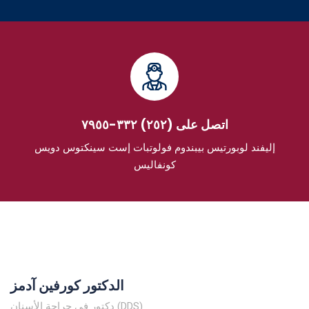
اتصل على (٢٥٢) ٣٣٢-٧٩٥٥
إليفند لوبورتيس بيبندوم فولوتبات إست سينكتوس دويس
كونفاليس
الدكتور كورفين آدمز
دكتور في جراحة الأسنان (DDS)