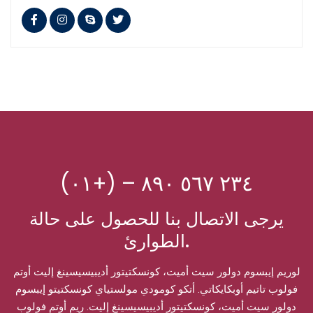
(٢٣٤ ٥٦٧ ٨٩٠ – (+٠١
يرجى الاتصال بنا للحصول على حالة
الطوارئ.
لوريم إيبسوم دولور سيت أميت، كونسكتيتور أديبيسيسينغ إليت أوتم
فولوب تاتيم أوبكايكاتي. أتكو كومودي مولستياي كونسكتيتو إيبسوم
دولور سيت أميت، كونسكتيتور أديبيسيسينغ إليت. ريم أوتم فولوب