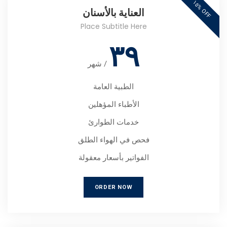
١
٥
O
F
%
F
العناية بالأسنان
Place Subtitle Here
٣٩
/
شهر
الطبية العامة
الأطباء المؤهلين
خدمات الطوارئ
فحص في الهواء الطلق
الفواتير بأسعار معقولة
ORDER NOW